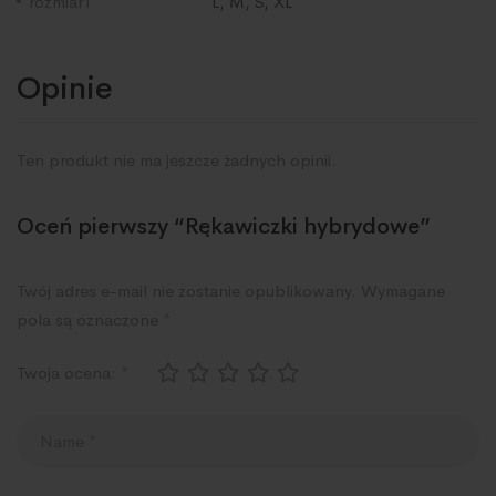
rozmiar1
L, M, S, XL
Opinie
Ten produkt nie ma jeszcze żadnych opinii.
Oceń pierwszy “Rękawiczki hybrydowe”
Twój adres e-mail nie zostanie opublikowany.
Wymagane
pola są oznaczone
*
Twoja ocena:
*