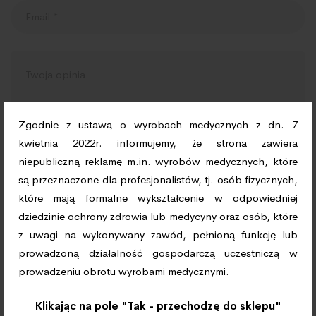
Zgodnie z ustawą o wyrobach medycznych z dn. 7
kwietnia 2022r. informujemy, że strona zawiera
niepubliczną reklamę m.in. wyrobów medycznych, które
Zapamiętaj moje dane w tej przeglądarce podczas
są przeznaczone dla profesjonalistów, tj. osób fizycznych,
pisania kolejnych komentarzy.
które mają formalne wykształcenie w odpowiedniej
dziedzinie ochrony zdrowia lub medycyny oraz osób, które
z uwagi na wykonywany zawód, pełnioną funkcję lub
prowadzoną działalność gospodarczą uczestniczą w
prowadzeniu obrotu wyrobami medycznymi.
Klikając na pole "Tak - przechodzę do sklepu"