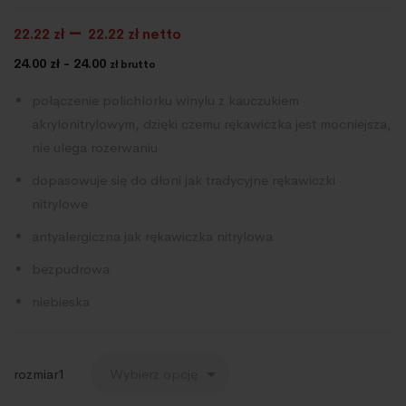
–
22.22
zł
22.22
zł netto
24.00 zł - 24.00
zł brutto
połączenie polichlorku winylu z kauczukiem
akrylonitrylowym, dzięki czemu rękawiczka jest mocniejsza,
nie ulega rozerwaniu
dopasowuje się do dłoni jak tradycyjne rękawiczki
nitrylowe
antyalergiczna jak rękawiczka nitrylowa
bezpudrowa
niebieska
rozmiar1