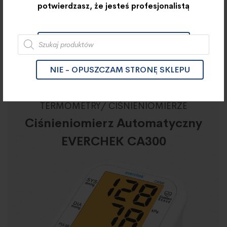
potwierdzasz, że jesteś profesjonalistą
Szukaj
TAK - PRZECHODZĘ DO SKLEPU
NIE - OPUSZCZAM STRONĘ SKLEPU
TERMOMETRY/ CIŚNIENIOMIERZE
Ciśnieniomierz Automatyczny
EVERCHEK CA300