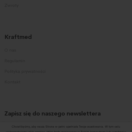
Zwroty
Kraftmed
O nas
Regulamin
Polityka prywatności
Kontakt
Zapisz się do naszego newslettera
I otrzymuj informację o promocjach oraz nowych produktach.
Chcielibyśmy, aby nasza Strona w pełni spełniała Twoje oczekiwania. W tym celu
wykorzystujemy pliki cookies, które będą zapisywane w Twoim komputerze lub urządzeniu