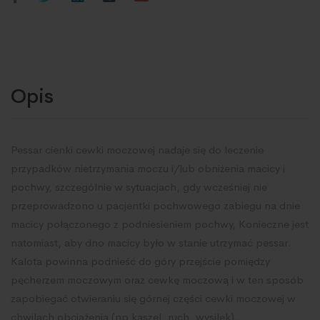
Opis
Pessar cienki cewki moczowej nadaje się do leczenie
przypadków nietrzymania moczu i/lub obniżenia macicy i
pochwy, szczególnie w sytuacjach, gdy wcześniej nie
przeprowadzono u pacjentki pochwowego zabiegu na dnie
macicy połączonego z podniesieniem pochwy, Konieczne jest
natomiast, aby dno macicy było w stanie utrzymać pessar.
Kalota powinna podnieść do góry przejście pomiędzy
pęcherzem moczowym oraz cewkę moczową i w ten sposób
zapobiegać otwieraniu się górnej części cewki moczowej w
chwilach obciążenia (np kaszel, ruch, wysiłek).