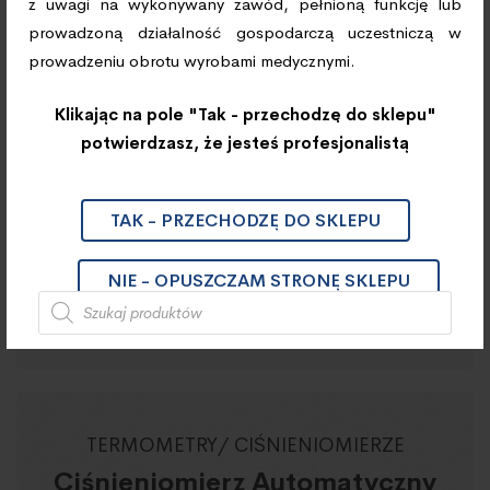
z uwagi na wykonywany zawód, pełnioną funkcję lub
prowadzoną działalność gospodarczą uczestniczą w
55 mm, 60 mm, 65 mm, 70 mm,
pessary
prowadzeniu obrotu wyrobami medycznymi.
75 mm, 80 mm, 85 mm
Klikając na pole "Tak - przechodzę do sklepu"
potwierdzasz, że jesteś profesjonalistą
TAK - PRZECHODZĘ DO SKLEPU
Szukaj
NIE - OPUSZCZAM STRONĘ SKLEPU
TERMOMETRY/ CIŚNIENIOMIERZE
Ciśnieniomierz Automatyczny