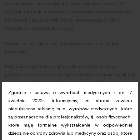
zmienić krążek na mniejszy tub nieco spiłować kalotę. Ze
względu na swoją elastyczność stosowany jest przy wąskich
pochwach (rzadko odleżyny) np. po operacjach lub u
nieródek z nietrzymaniem moczu.
Uwaga: Pessar może być stosowany tylko przez jedną
pacjentkę!
Pessar co 4 tygodnie wyjąć w celu sprawdzenia ścian
pochwy, a następnie po wymyciu założyć u tej samej pacjentki
wg uznania lekarza prowadzącego w sposób gwarantujący
zasady higieny.
Zgodnie z ustawą o wyrobach medycznych z dn. 7
kwietnia 2022r. informujemy, że strona zawiera
Wymiary: średnica od 55 do 85 mm (co 5 mm)
niepubliczną reklamę m.in. wyrobów medycznych, które
są przeznaczone dla profesjonalistów, tj. osób fizycznych,
które mają formalne wykształcenie w odpowiedniej
Informacje dodatkowe
dziedzinie ochrony zdrowia lub medycyny oraz osób, które