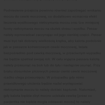
Podniesienie przejścia powinno również zapobiegać wnikaniu
moczu do cewki moczowej, co dodatkowo wzmacnia efekt
leczenia wysiłkowego nietrzymania moczu oraz tzw mniejszej
formy nietrzymania moczu na skutek stresu i wysiłku. Pessar
należy wprowadzać zaczynając od jego cienkiej części. Pessar
musi być tak dobrany wielkością krążka, aby kalota podobnie
jak w pessarze kołnierzowym cewki moczowej, leżała
bezpośrednio pod cewką moczową, w przeciwnym wypadku
nie będzie spełniał swojej roli. W celu wyjęcia pessara kalotę
należy przesunąć na bok lub do tyłu i następnie usunąć. Przy
braku stosunków płciowych pessar cienki cewki moczowej
rzadko ulega przesunięciu. W przypadku gdy mimo
prawidłowego ułożenia będzie nadal występować
nietrzymanie moczu to należy dokleić kapturek. Natomiast,
gdy kalota będzie zbyt mocno uciskała cewkę (przez co
pacjentka nie będzie mogła oddawać moczu) to należy