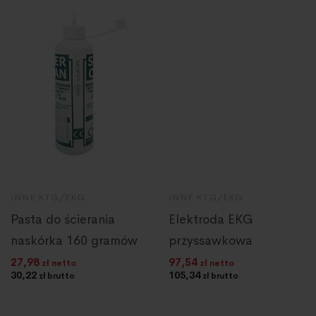
INNE KTG/EKG
INNE KTG/EKG
Pasta do ścierania
Elektroda EKG
naskórka 160 gramów
przyssawkowa
27,98
97,54
zł netto
zł netto
30,22
105,34
zł brutto
zł brutto