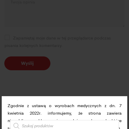
Zapamiętaj moje dane w tej przeglądarce podczas
pisania kolejnych komentarzy.
Zgodnie z ustawą o wyrobach medycznych z dn. 7
Szukaj
kwietnia 2022r. informujemy, że strona zawiera
niepubliczną reklamę m.in. wyrobów medycznych, które
są przeznaczone dla profesjonalistów, tj. osób fizycznych,