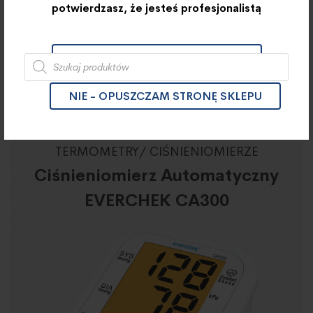
potwierdzasz, że jesteś profesjonalistą
Szukaj
TAK - PRZECHODZĘ DO SKLEPU
NIE - OPUSZCZAM STRONĘ SKLEPU
TERMOMETRY/ CIŚNIENIOMIERZE
Ciśnieniomierz Automatyczny
EVERCHEK CA300