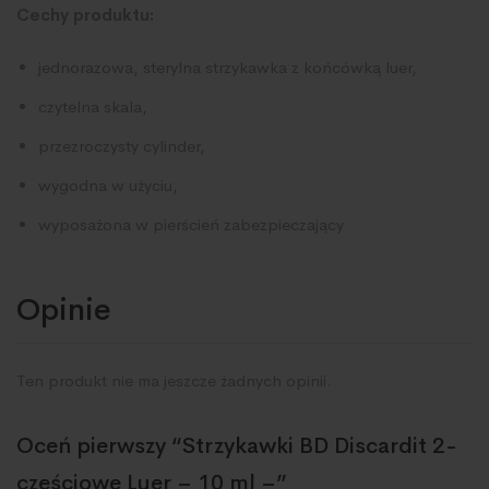
Cechy produktu:
jednorazowa, sterylna strzykawka z końcówką luer,
czytelna skala,
przezroczysty cylinder,
wygodna w użyciu,
wyposażona w pierścień zabezpieczający
Opinie
Ten produkt nie ma jeszcze żadnych opinii.
Oceń pierwszy “Strzykawki BD Discardit 2-
częściowe Luer – 10 ml –”