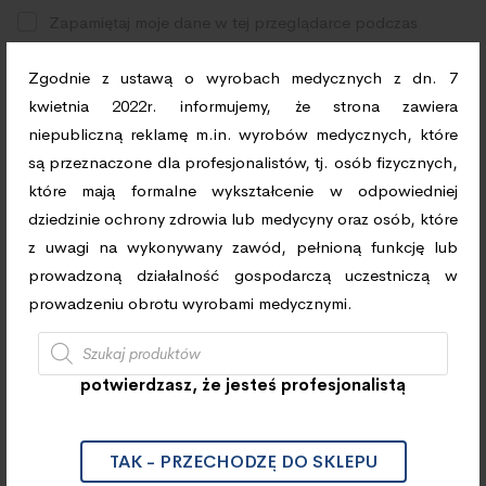
Zapamiętaj moje dane w tej przeglądarce podczas
pisania kolejnych komentarzy.
Zgodnie z ustawą o wyrobach medycznych z dn. 7
kwietnia 2022r. informujemy, że strona zawiera
niepubliczną reklamę m.in. wyrobów medycznych, które
są przeznaczone dla profesjonalistów, tj. osób fizycznych,
które mają formalne wykształcenie w odpowiedniej
dziedzinie ochrony zdrowia lub medycyny oraz osób, które
z uwagi na wykonywany zawód, pełnioną funkcję lub
prowadzoną działalność gospodarczą uczestniczą w
Szukaj
prowadzeniu obrotu wyrobami medycznymi.
Klikając na pole "Tak - przechodzę do sklepu"
potwierdzasz, że jesteś profesjonalistą
TAK - PRZECHODZĘ DO SKLEPU
TERMOMETRY/ CIŚNIENIOMIERZE