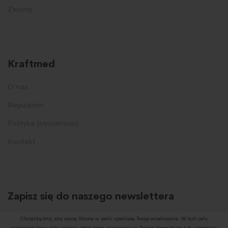
Zwroty
Kraftmed
O nas
Regulamin
Polityka prywatności
Kontakt
Zapisz się do naszego newslettera
I otrzymuj informację o promocjach oraz nowych produktach.
Chcielibyśmy, aby nasza Strona w pełni spełniała Twoje oczekiwania. W tym celu
wykorzystujemy pliki cookies, które będą zapisywane w Twoim komputerze lub urządzeniu