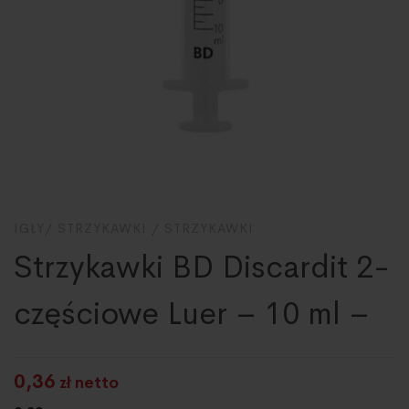
IGŁY/ STRZYKAWKI
/
STRZYKAWKI
Strzykawki BD Discardit 2-
częściowe Luer – 10 ml –
0,36
zł netto