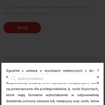
Zapamiętaj moje dane w tej przeglądarce podczas
pisania kolejnych komentarzy.
Szukaj
Zgodnie z ustawą o wyrobach medycznych z dn. 7
kwietnia 2022r. informujemy, że strona zawiera
niepubliczną reklamę m.in. wyrobów medycznych, które
są przeznaczone dla profesjonalistów, tj. osób fizycznych,
które mają formalne wykształcenie w odpowiedniej
dziedzinie ochrony zdrowia lub medycyny oraz osób, które