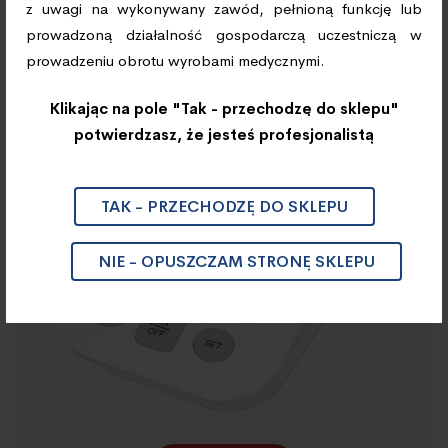
TERMOMETRY/ CIŚNIENIOMIERZE
z uwagi na wykonywany zawód, pełnioną funkcję lub
prowadzoną działalność gospodarczą uczestniczą w
Ciśnieniomierz Automatyczny
prowadzeniu obrotu wyrobami medycznymi.
EVERCHEK CA300
Klikając na pole "Tak - przechodzę do sklepu"
potwierdzasz, że jesteś profesjonalistą
TAK - PRZECHODZĘ DO SKLEPU
NIE - OPUSZCZAM STRONĘ SKLEPU