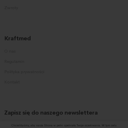
Zwroty
Kraftmed
O nas
Regulamin
Polityka prywatności
Kontakt
Zapisz się do naszego newslettera
I otrzymuj informację o promocjach oraz nowych produktach.
Chcielibyśmy, aby nasza Strona w pełni spełniała Twoje oczekiwania. W tym celu