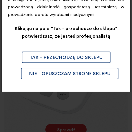
Ciśnieniomierz Automatyczny
prowadzoną działalność gospodarczą uczestniczą w
EVERCHEK CA300
prowadzeniu obrotu wyrobami medycznymi.
Klikając na pole "Tak - przechodzę do sklepu"
potwierdzasz, że jesteś profesjonalistą
TAK - PRZECHODZĘ DO SKLEPU
NIE - OPUSZCZAM STRONĘ SKLEPU
Sprawdź