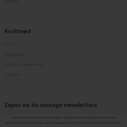
Zwroty
Kraftmed
O nas
Regulamin
Polityka prywatności
Kontakt
Zapisz się do naszego newslettera
I otrzymuj informację o promocjach oraz nowych produktach.
Chcielibyśmy, aby nasza Strona w pełni spełniała Twoje oczekiwania. W tym celu
wykorzystujemy pliki cookies, które będą zapisywane w Twoim komputerze lub urządzeniu