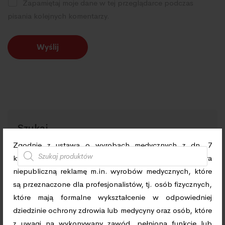
Zapamiętaj moje dane w tej przeglądarce podczas
pisania kolejnych komentarzy.
Szukaj
Zgodnie z ustawą o wyrobach medycznych z dn. 7
kwietnia 2022r. informujemy, że strona zawiera
niepubliczną reklamę m.in. wyrobów medycznych, które
są przeznaczone dla profesjonalistów, tj. osób fizycznych,
które mają formalne wykształcenie w odpowiedniej
dziedzinie ochrony zdrowia lub medycyny oraz osób, które
TERMOMETRY/ CIŚNIENIOMIERZE
z uwagi na wykonywany zawód, pełnioną funkcję lub