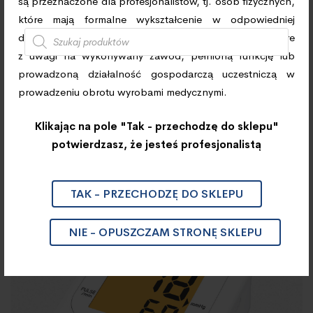
Szukaj
są przeznaczone dla profesjonalistów, tj. osób fizycznych,
które mają formalne wykształcenie w odpowiedniej
dziedzinie ochrony zdrowia lub medycyny oraz osób, które
z uwagi na wykonywany zawód, pełnioną funkcję lub
prowadzoną działalność gospodarczą uczestniczą w
prowadzeniu obrotu wyrobami medycznymi.
TERMOMETRY/ CIŚNIENIOMIERZE
Klikając na pole "Tak - przechodzę do sklepu"
potwierdzasz, że jesteś profesjonalistą
Ciśnieniomierz Automatyczny
EVERCHEK CA300
TAK - PRZECHODZĘ DO SKLEPU
NIE - OPUSZCZAM STRONĘ SKLEPU