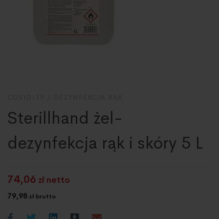
COVID-19
/
DEZYNFEKCJA RĄK
Sterillhand żel-
dezynfekcja rąk i skóry 5 L
74,06
zł netto
79,98
zł brutto