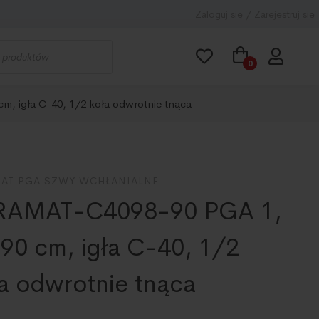
Zaloguj się / Zarejestruj się
, igła C-40, 1/2 koła odwrotnie tnąca
AT PGA SZWY WCHŁANIALNE
RAMAT-C4098-90 PGA 1,
 90 cm, igła C-40, 1/2
a odwrotnie tnąca