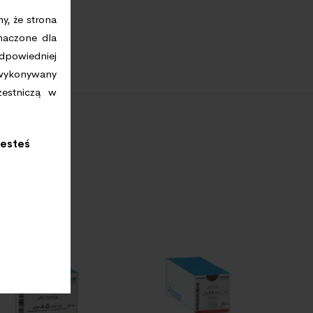
y, że strona
naczone dla
odpowiedniej
 wykonywany
zestniczą w
jesteś