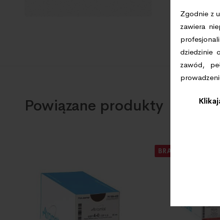
Zgodnie z u
zawiera ni
profesjonal
dziedzinie
zawód, peł
prowadzeni
Powiązane produkty
Klika
BRAK