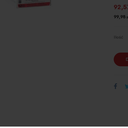
92,5
99,98
z
Ilość