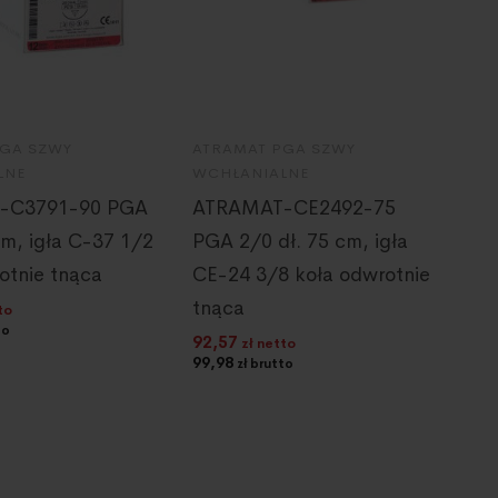
PGA SZWY
ATRAMAT PGA SZWY
AT
LNE
WCHŁANIALNE
WC
-C3791-90 PGA
ATRAMAT-CE2492-75
A
cm, igła C-37 1/2
PGA 2/0 dł. 75 cm, igła
PG
otnie tnąca
CE-24 3/8 koła odwrotnie
CE
tnąca
tn
to
to
92,57
92
zł netto
99,98
99
zł brutto