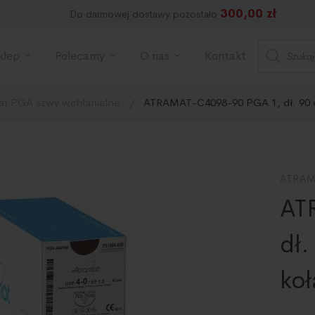
300,00
zł
Do darmowej dostawy pozostało
klep
Polecamy
O nas
Kontakt
at PGA szwy wchłanialne
ATRAMAT-C4098-90 PGA 1, dł. 90 cm
ATRAM
AT
dł.
koł