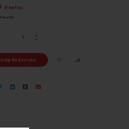
7
zł netto
ł brutto
Dodaj do koszyka