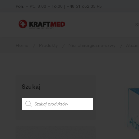
Pon. – Pt.: 8:00 – 16:00 | +48 51 652 35 95
S
Home
Produkty
Nici chirurgiczne-szwy
Atram
Szukaj