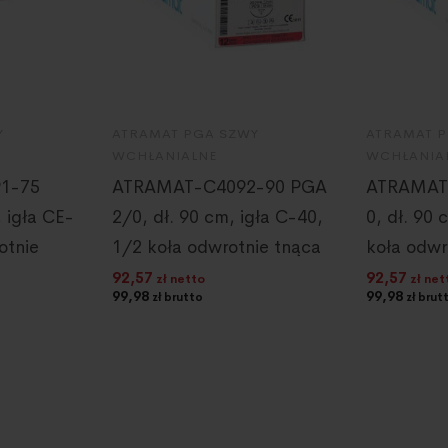
Y
ATRAMAT PGA SZWY
ATRAMAT 
WCHŁANIALNE
WCHŁANIA
1-75
ATRAMAT-C4092-90 PGA
ATRAMAT
 igła CE-
2/0, dł. 90 cm, igła C-40,
0, dł. 90 
otnie
1/2 koła odwrotnie tnąca
koła odwr
92,57
92,57
zł netto
zł net
99,98
99,98
zł brutto
zł brut